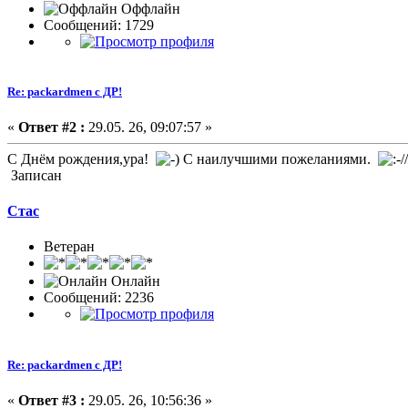
Оффлайн
Сообщений: 1729
Re: packardmen с ДР!
«
Ответ #2 :
29.05. 26, 09:07:57 »
С Днём рождения,ура!
С наилучшими пожеланиями.
Записан
Стас
Ветеран
Онлайн
Сообщений: 2236
Re: packardmen с ДР!
«
Ответ #3 :
29.05. 26, 10:56:36 »