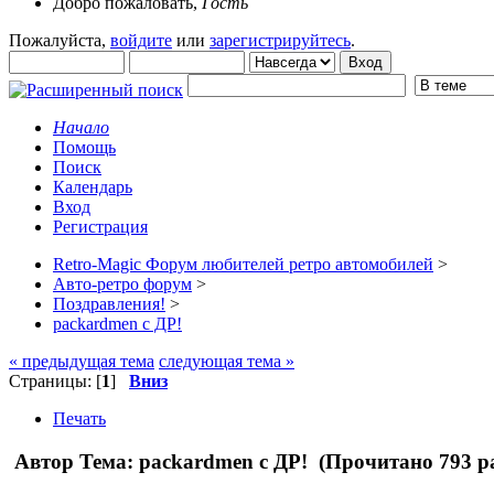
Добро пожаловать,
Гость
Пожалуйста,
войдите
или
зарегистрируйтесь
.
Начало
Помощь
Поиск
Календарь
Вход
Регистрация
Retro-Magic Форум любителей ретро автомобилей
>
Авто-ретро форум
>
Поздравления!
>
packardmen с ДР!
« предыдущая тема
следующая тема »
Страницы: [
1
]
Вниз
Печать
Автор
Тема: packardmen с ДР! (Прочитано 793 р