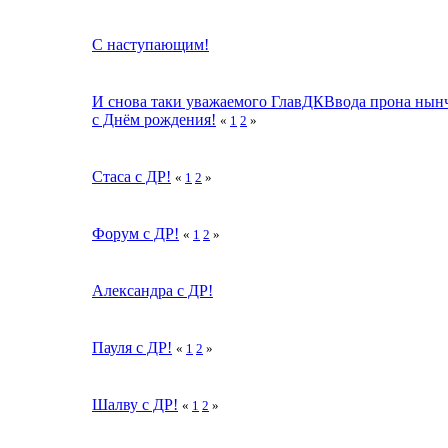
С наступающим!
И снова таки уважаемого ГлавДКВвода прона нын
с Днём рождения!
«
1
2
»
Стаса с ДР!
«
1
2
»
Форум с ДР!
«
1
2
»
Александра с ДР!
Пауля с ДР!
«
1
2
»
Шалву с ДР!
«
1
2
»