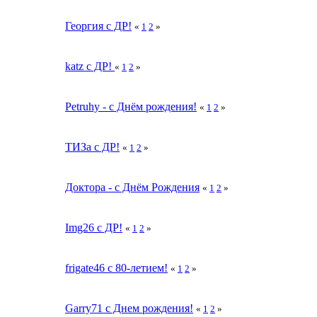
Георгия с ДР!
«
1
2
»
katz с ДР!
«
1
2
»
Petruhу - с Днём рождения!
«
1
2
»
ТИЗа с ДР!
«
1
2
»
Доктора - с Днём Рождения
«
1
2
»
Img26 с ДР!
«
1
2
»
frigate46 с 80-летием!
«
1
2
»
Garry71 c Днем рождения!
«
1
2
»