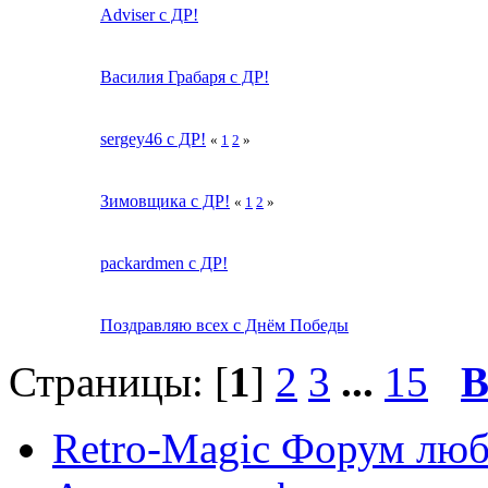
Adviser с ДР!
Василия Грабаря с ДР!
sergey46 с ДР!
«
1
2
»
Зимовщика с ДР!
«
1
2
»
packardmen с ДР!
Поздравляю всех с Днём Победы
Страницы: [
1
]
2
3
...
15
В
Retro-Magic Форум люб