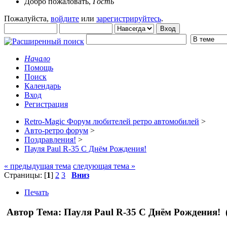
Добро пожаловать,
Гость
Пожалуйста,
войдите
или
зарегистрируйтесь
.
Начало
Помощь
Поиск
Календарь
Вход
Регистрация
Retro-Magic Форум любителей ретро автомобилей
>
Авто-ретро форум
>
Поздравления!
>
Пауля Paul R-35 С Днём Рождения!
« предыдущая тема
следующая тема »
Страницы: [
1
]
2
3
Вниз
Печать
Автор
Тема: Пауля Paul R-35 С Днём Рождения! 