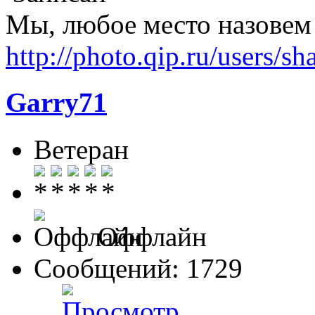
Мы, любое место назовем
http://photo.qip.ru/users/sh
Garry71
Ветеран
Оффлайн
Сообщений: 1729