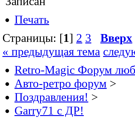
Записан
Печать
Страницы: [
1
]
2
3
Вверх
« предыдущая тема
следу
Retro-Magic Форум люб
Авто-ретро форум
>
Поздравления!
>
Garry71 с ДР!