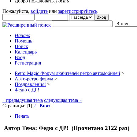
Добро пожаловать,
Гость
Пожалуйста,
войдите
или
зарегистрируйтесь
.
Начало
Помощь
Поиск
Календарь
Вход
Регистрация
Retro-Magic Форум любителей ретро автомобилей
>
Авто-ретро форум
>
Поздравления!
>
Федю с ДР!
« предыдущая тема
следующая тема »
Страницы: [
1
]
2
Вниз
Печать
Автор
Тема: Федю с ДР! (Прочитано 2122 раз)