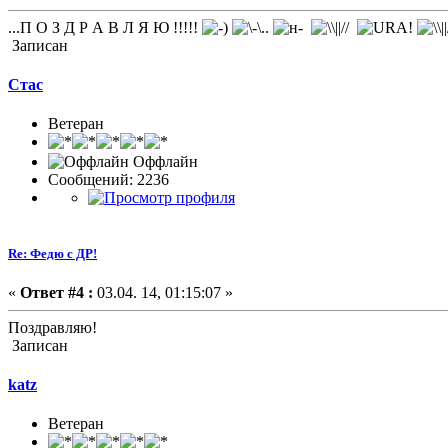
...П О З Д Р А В Л Я Ю !!!!!
Записан
Стас
Ветеран
Оффлайн
Сообщений: 2236
Re: Федю с ДР!
«
Ответ #4 :
03.04. 14, 01:15:07 »
Поздравляю!
Записан
katz
Ветеран