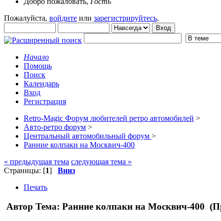
Добро пожаловать,
Гость
Пожалуйста,
войдите
или
зарегистрируйтесь
.
Начало
Помощь
Поиск
Календарь
Вход
Регистрация
Retro-Magic Форум любителей ретро автомобилей
>
Авто-ретро форум
>
Центральный автомобильный форум
>
Ранние колпаки на Москвич-400
« предыдущая тема
следующая тема »
Страницы: [
1
]
Вниз
Печать
Автор
Тема: Ранние колпаки на Москвич-400 (П