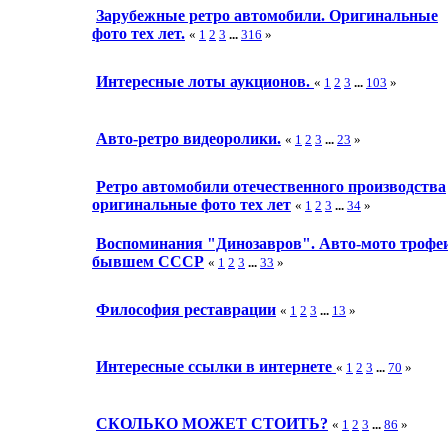
Зарубежные ретро автомобили. Оригинальные
фото тех лет.
«
1
2
3
...
316
»
Интересные лоты аукционов.
«
1
2
3
...
103
»
Авто-ретро видеоролики.
«
1
2
3
...
23
»
Ретро автомобили отечественного производства
оригинальные фото тех лет
«
1
2
3
...
34
»
Воспоминания "Динозавров". Авто-мото трофе
бывшем СССР
«
1
2
3
...
33
»
Философия реставрации
«
1
2
3
...
13
»
Интересные ссылки в интернете
«
1
2
3
...
70
»
СКОЛЬКО МОЖЕТ СТОИТЬ?
«
1
2
3
...
86
»