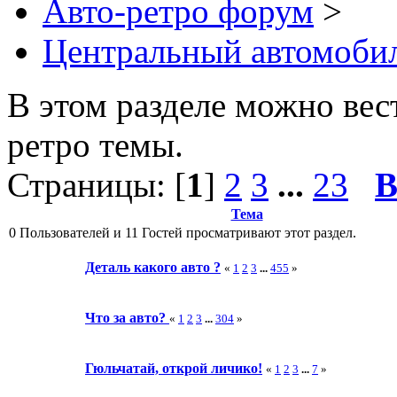
Авто-ретро форум
>
Центральный автомоби
В этом разделе можно вес
ретро темы.
Страницы: [
1
]
2
3
...
23
В
Тема
0 Пользователей и 11 Гостей просматривают этот раздел.
Деталь какого авто ?
«
1
2
3
...
455
»
Что за авто?
«
1
2
3
...
304
»
Гюльчатай, открой личико!
«
1
2
3
...
7
»