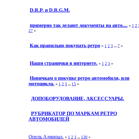
D.R.P. и D.R.G.M.
примерно так делают документы на авто....
«
1
2
27
»
Как правильно покупать ретро
«
1
2
3
...
7
»
Наши странички в интернете.
«
1
2
3
»
Новичкам о покупке ретро автомобиля, или
мотоцикла.
«
1
2
3
...
15
»
ДОПОБОРУДОВАНИЕ, АКСЕССУАРЫ.
РУБРИКАТОР ПО МАРКАМ РЕТРО
АВТОМОБИЛЕЙ
Опель Адмирал.
«
1
2
3
...
130
»