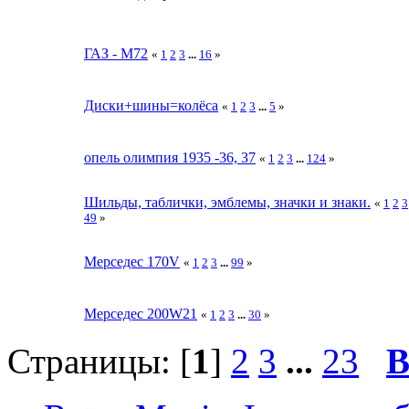
ГАЗ - М72
«
1
2
3
...
16
»
Диски+шины=колёса
«
1
2
3
...
5
»
опель олимпия 1935 -36, 37
«
1
2
3
...
124
»
Шильды, таблички, эмблемы, значки и знаки.
«
1
2
3
49
»
Мерседес 170V
«
1
2
3
...
99
»
Мерседес 200W21
«
1
2
3
...
30
»
Страницы: [
1
]
2
3
...
23
В