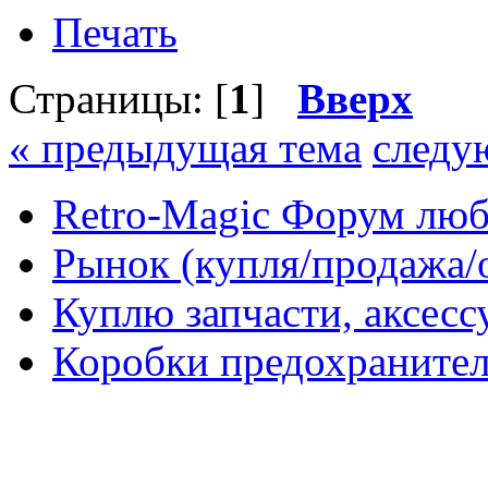
Печать
Страницы: [
1
]
Вверх
« предыдущая тема
следу
Retro-Magic Форум люб
Рынок (купля/продажа/
Куплю запчасти, аксес
Коробки предохраните