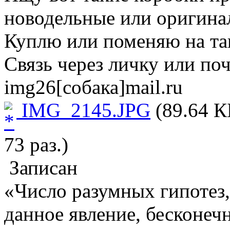
новодельные или оригина
Куплю или поменяю на так
Связь через личку или поч
img26[собака]mail.ru
IMG_2145.JPG
(89.64 К
73 раз.)
Записан
«Число разумных гипотез
данное явление, бесконеч