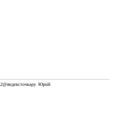
 -es2@яндексточкару Юрий