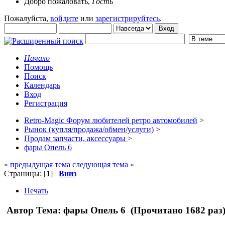
Добро пожаловать,
Гость
Пожалуйста,
войдите
или
зарегистрируйтесь
.
Начало
Помощь
Поиск
Календарь
Вход
Регистрация
Retro-Magic Форум любителей ретро автомобилей
>
Рынок (купля/продажа/обмен/услуги)
>
Продам запчасти, аксессуары
>
фары Опель 6
« предыдущая тема
следующая тема »
Страницы: [
1
]
Вниз
Печать
Автор
Тема: фары Опель 6 (Прочитано 1682 раз