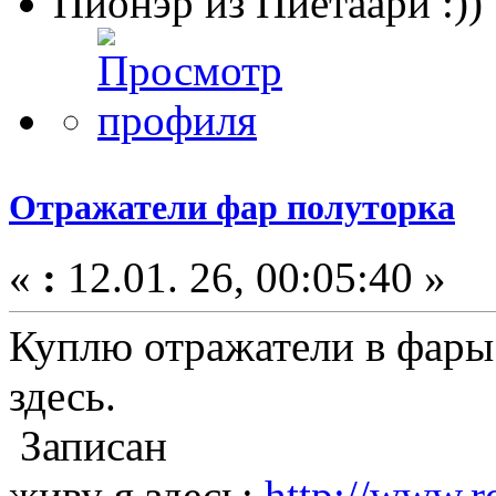
Пионэр из Пиетаари :))
Отражатели фар полуторка
«
:
12.01. 26, 00:05:40 »
Куплю отражатели в фары 
здесь.
Записан
живу я здесь:
http://www.r