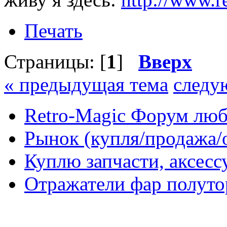
Печать
Страницы: [
1
]
Вверх
« предыдущая тема
следу
Retro-Magic Форум люб
Рынок (купля/продажа/
Куплю запчасти, аксес
Отражатели фар полуто