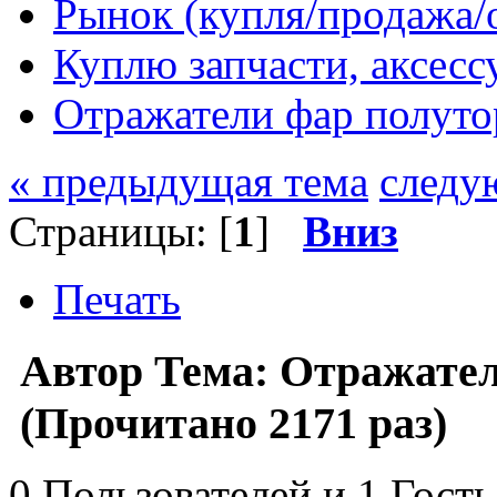
Рынок (купля/продажа/
Куплю запчасти, аксес
Отражатели фар полуто
« предыдущая тема
следу
Страницы: [
1
]
Вниз
Печать
Автор
Тема: Отражател
(Прочитано 2171 раз)
0 Пользователей и 1 Гость