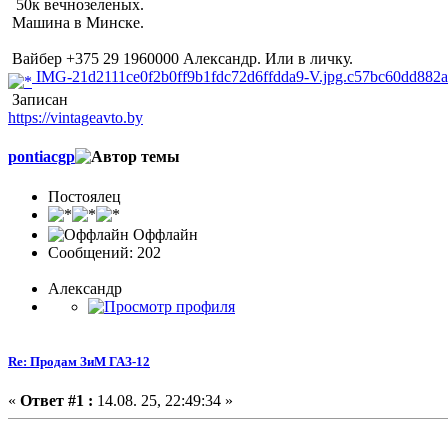
50к вечнозеленых.
Машина в Минске.
Вайбер +375 29 1960000 Александр. Или в личку.
IMG-21d2111ce0f2b0ff9b1fdc72d6ffdda9-V.jpg.c57bc60dd882a
Записан
https://vintageavto.by
pontiacgp
Постоялец
Оффлайн
Сообщений: 202
Александр
Re: Продам ЗиМ ГАЗ-12
«
Ответ #1 :
14.08. 25, 22:49:34 »