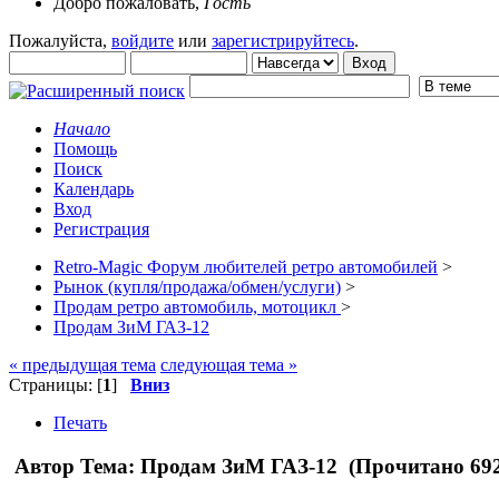
Добро пожаловать,
Гость
Пожалуйста,
войдите
или
зарегистрируйтесь
.
Начало
Помощь
Поиск
Календарь
Вход
Регистрация
Retro-Magic Форум любителей ретро автомобилей
>
Рынок (купля/продажа/обмен/услуги)
>
Продам ретро автомобиль, мотоцикл
>
Продам ЗиМ ГАЗ-12
« предыдущая тема
следующая тема »
Страницы: [
1
]
Вниз
Печать
Автор
Тема: Продам ЗиМ ГАЗ-12 (Прочитано 692