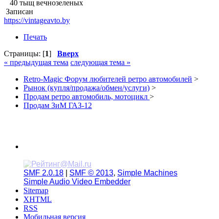
40 тыщ вечнозеленых
Записан
https://vintageavto.by
Печать
Страницы: [
1
]
Вверх
« предыдущая тема
следующая тема »
Retro-Magic Форум любителей ретро автомобилей
>
Рынок (купля/продажа/обмен/услуги)
>
Продам ретро автомобиль, мотоцикл
>
Продам ЗиМ ГАЗ-12
SMF 2.0.18
|
SMF © 2013
,
Simple Machines
Simple Audio Video Embedder
Sitemap
XHTML
RSS
Мобильная версия