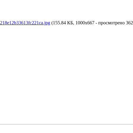
218e12b33613fc221ca.jpg
(155.84 КБ, 1000x667 - просмотрено 362 