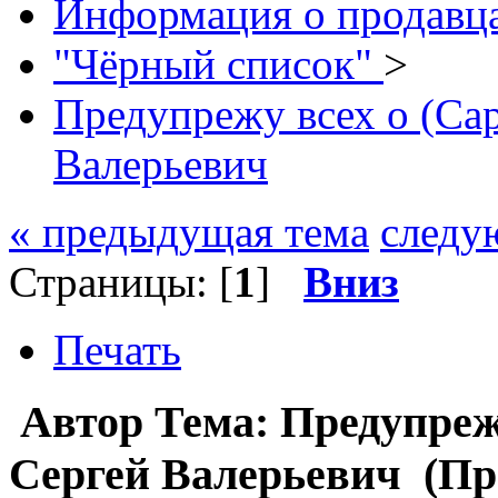
Информация о продавца
"Чёрный список"
>
Предупрежу всех о (Са
Валерьевич
« предыдущая тема
следу
Страницы: [
1
]
Вниз
Печать
Автор
Тема: Предупреж
Сергей Валерьевич (Про