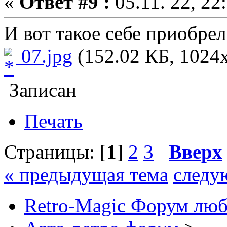
«
Ответ #9 :
05.11. 22, 22
И вот такое себе приобрел
07.jpg
(152.02 КБ, 1024x
Записан
Печать
Страницы: [
1
]
2
3
Вверх
« предыдущая тема
следу
Retro-Magic Форум люб