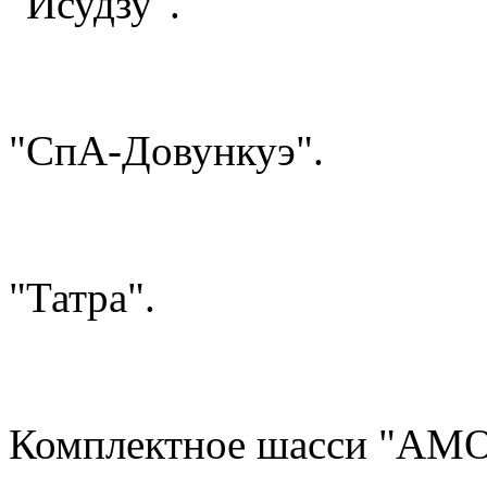
"Исудзу".
"СпА-Довункуэ".
"Татра".
Комплектное шасси "АМО