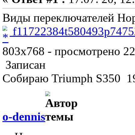
Виды переключателей Но
f11722384t580493p7475
803x768 - просмотрено 22
Записан
Собираю Triumph S350 19
o-dennis