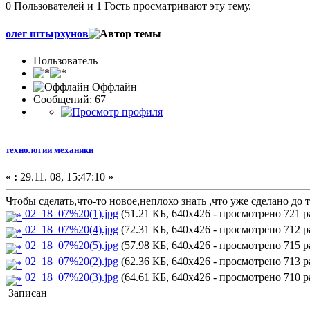
0 Пользователей и 1 Гость просматривают эту тему.
олег штырхунов
Пользователь
Оффлайн
Сообщений: 67
технологии механики
«
:
29.11. 08, 15:47:10 »
Чтобы сделать,что-то новое,неплохо знать ,что уже сделано до 
02_18_07%20(1).jpg
(51.21 КБ, 640x426 - просмотрено 721 ра
02_18_07%20(4).jpg
(72.31 КБ, 640x426 - просмотрено 712 ра
02_18_07%20(5).jpg
(57.98 КБ, 640x426 - просмотрено 715 ра
02_18_07%20(2).jpg
(62.36 КБ, 640x426 - просмотрено 713 ра
02_18_07%20(3).jpg
(64.61 КБ, 640x426 - просмотрено 710 ра
Записан