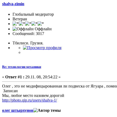
shalva-zimin
Глобальный модератор
Ветеран
Оффлайн
Сообщений: 3017
Тбилиси. Грузия.
Re: технологии механики
«
Ответ #1 :
29.11. 08, 20:54:22 »
Олег , это не модифицырованная ли подвеска от Ягуара , помн
Записан
Мы, любое место назовем дорогой
http://photo.qip.ru/users/shalva-1/
олег штырхунов