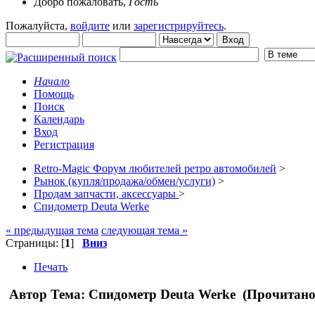
Добро пожаловать,
Гость
Пожалуйста,
войдите
или
зарегистрируйтесь
.
Начало
Помощь
Поиск
Календарь
Вход
Регистрация
Retro-Magic Форум любителей ретро автомобилей
>
Рынок (купля/продажа/обмен/услуги)
>
Продам запчасти, аксессуары
>
Спидометр Deuta Werke
« предыдущая тема
следующая тема »
Страницы: [
1
]
Вниз
Печать
Автор
Тема: Спидометр Deuta Werke (Прочитано 