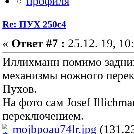
Re: ПУХ 250с4
«
Ответ #7 :
25.12. 19, 10
Иллихманн помимо задних
механизмы ножного перек
Пухов.
На фото сам Josef Illich
переключением.
mojbpoau74lr.jpg
(131.23