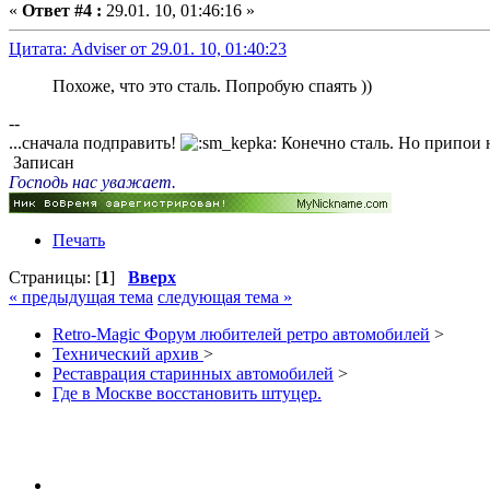
«
Ответ #4 :
29.01. 10, 01:46:16 »
Цитата: Adviser от 29.01. 10, 01:40:23
Похоже, что это сталь. Попробую спаять ))
--
...сначала подправить!
Конечно сталь. Но припои 
Записан
Господь нас уважает.
Печать
Страницы: [
1
]
Вверх
« предыдущая тема
следующая тема »
Retro-Magic Форум любителей ретро автомобилей
>
Технический архив
>
Реставрация старинных автомобилей
>
Где в Москве восстановить штуцер.