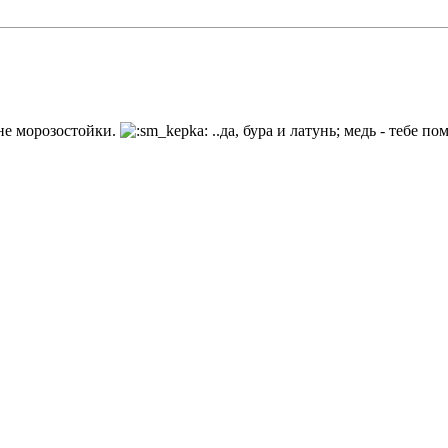
не морозостойки.
..да, бура и латунь; медь - тебе по