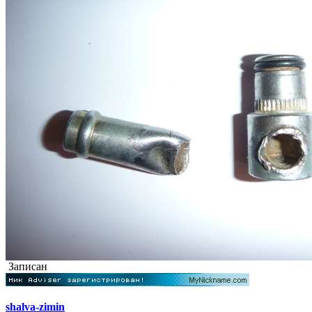
Записан
shalva-zimin