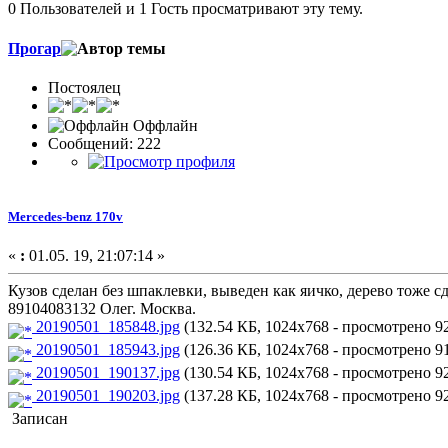
0 Пользователей и 1 Гость просматривают эту тему.
Прогар
Постоялец
Оффлайн
Сообщений: 222
Mercedes-benz 170v
«
:
01.05. 19, 21:07:14 »
Кузов сделан без шпаклевки, выведен как яичко, дерево тоже с
89104083132 Олег. Москва.
20190501_185848.jpg
(132.54 КБ, 1024x768 - просмотрено 92
20190501_185943.jpg
(126.36 КБ, 1024x768 - просмотрено 91
20190501_190137.jpg
(130.54 КБ, 1024x768 - просмотрено 92
20190501_190203.jpg
(137.28 КБ, 1024x768 - просмотрено 92
Записан