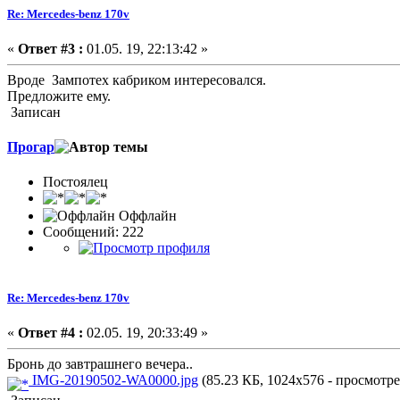
Re: Mercedes-benz 170v
«
Ответ #3 :
01.05. 19, 22:13:42 »
Вроде Зампотех кабриком интересовался.
Предложите ему.
Записан
Прогар
Постоялец
Оффлайн
Сообщений: 222
Re: Mercedes-benz 170v
«
Ответ #4 :
02.05. 19, 20:33:49 »
Бронь до завтрашнего вечера..
IMG-20190502-WA0000.jpg
(85.23 КБ, 1024x576 - просмотре