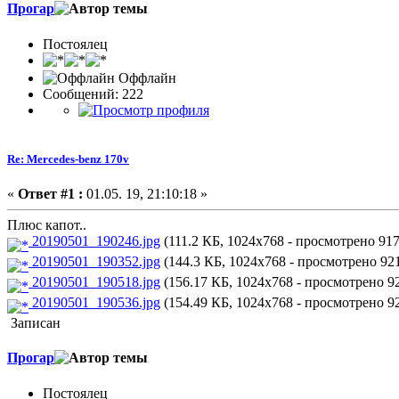
Прогар
Постоялец
Оффлайн
Сообщений: 222
Re: Mercedes-benz 170v
«
Ответ #1 :
01.05. 19, 21:10:18 »
Плюс капот..
20190501_190246.jpg
(111.2 КБ, 1024x768 - просмотрено 917 
20190501_190352.jpg
(144.3 КБ, 1024x768 - просмотрено 921
20190501_190518.jpg
(156.17 КБ, 1024x768 - просмотрено 92
20190501_190536.jpg
(154.49 КБ, 1024x768 - просмотрено 92
Записан
Прогар
Постоялец