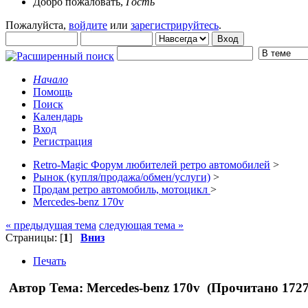
Добро пожаловать,
Гость
Пожалуйста,
войдите
или
зарегистрируйтесь
.
Начало
Помощь
Поиск
Календарь
Вход
Регистрация
Retro-Magic Форум любителей ретро автомобилей
>
Рынок (купля/продажа/обмен/услуги)
>
Продам ретро автомобиль, мотоцикл
>
Mercedes-benz 170v
« предыдущая тема
следующая тема »
Страницы: [
1
]
Вниз
Печать
Автор
Тема: Mercedes-benz 170v (Прочитано 1727