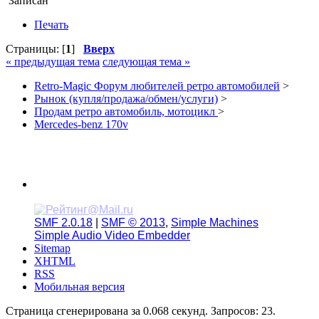
Записан
Печать
Страницы: [
1
]
Вверх
« предыдущая тема
следующая тема »
Retro-Magic Форум любителей ретро автомобилей
>
Рынок (купля/продажа/обмен/услуги)
>
Продам ретро автомобиль, мотоцикл
>
Mercedes-benz 170v
SMF 2.0.18
|
SMF © 2013
,
Simple Machines
Simple Audio Video Embedder
Sitemap
XHTML
RSS
Мобильная версия
Страница сгенерирована за 0.068 секунд. Запросов: 23.