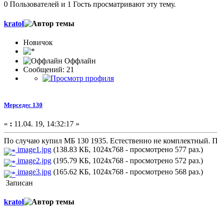
0 Пользователей и 1 Гость просматривают эту тему.
kratol
Новичок
Оффлайн
Сообщений: 21
Мерседес 130
«
:
11.04. 19, 14:32:17 »
По случаю купил МБ 130 1935. Естественно не комплектный. По 
image1.jpg
(138.83 КБ, 1024x768 - просмотрено 577 раз.)
image2.jpg
(195.79 КБ, 1024x768 - просмотрено 572 раз.)
image3.jpg
(165.62 КБ, 1024x768 - просмотрено 568 раз.)
Записан
kratol