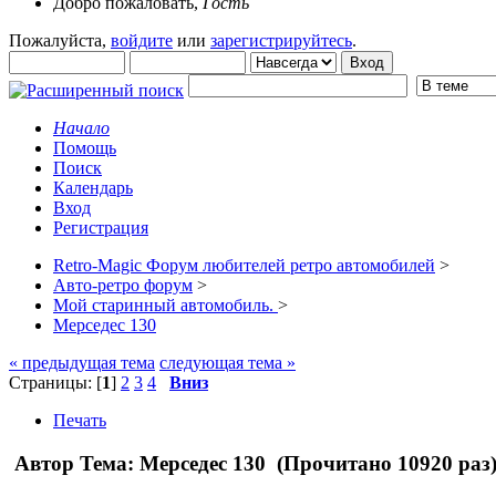
Добро пожаловать,
Гость
Пожалуйста,
войдите
или
зарегистрируйтесь
.
Начало
Помощь
Поиск
Календарь
Вход
Регистрация
Retro-Magic Форум любителей ретро автомобилей
>
Авто-ретро форум
>
Мой старинный автомобиль.
>
Мерседес 130
« предыдущая тема
следующая тема »
Страницы: [
1
]
2
3
4
Вниз
Печать
Автор
Тема: Мерседес 130 (Прочитано 10920 раз