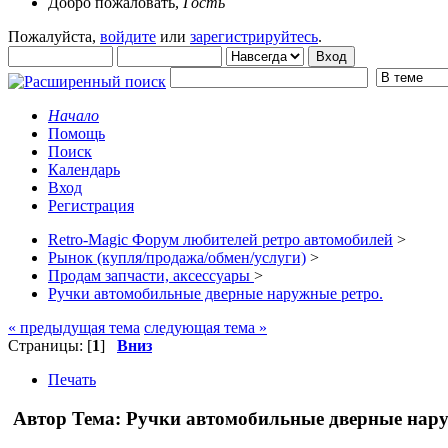
Добро пожаловать,
Гость
Пожалуйста,
войдите
или
зарегистрируйтесь
.
Начало
Помощь
Поиск
Календарь
Вход
Регистрация
Retro-Magic Форум любителей ретро автомобилей
>
Рынок (купля/продажа/обмен/услуги)
>
Продам запчасти, аксессуары
>
Ручки автомобильные дверные наружные ретро.
« предыдущая тема
следующая тема »
Страницы: [
1
]
Вниз
Печать
Автор
Тема: Ручки автомобильные дверные нару