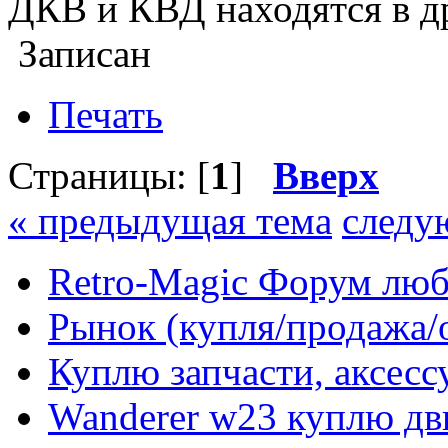
ДКВ и КВД находятся в д
Записан
Печать
Страницы: [
1
]
Вверх
« предыдущая тема
следу
Retro-Magic Форум люб
Рынок (купля/продажа/
Куплю запчасти, аксес
Wanderer w23 куплю дви