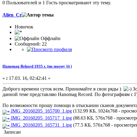
0 Пользователей и 1 Гость просматривают эту тему.
Alien_Cr
Новичок
Оффлайн
Сообщений: 22
Hanomag Rekord 1935 г. (по моему ))) )
«
:
17.03. 16, 02:42:41 »
Доброго времени суток всем. Принимайте в свои ряды )
Зо
данной теме представляю Hanomag Record. По фотографиям с Гу
По возможности прошу помощи в отыскании сканов документац
IMG_20160205_165700_1.jpg
(132.99 КБ, 1024x768 - просмо
IMG_20160205_165717_1.jpg
(88.63 КБ, 576x768 - просмотре
IMG_20160205_165731_1.jpg
(77.5 КБ, 576x768 - просмотрен
Записан