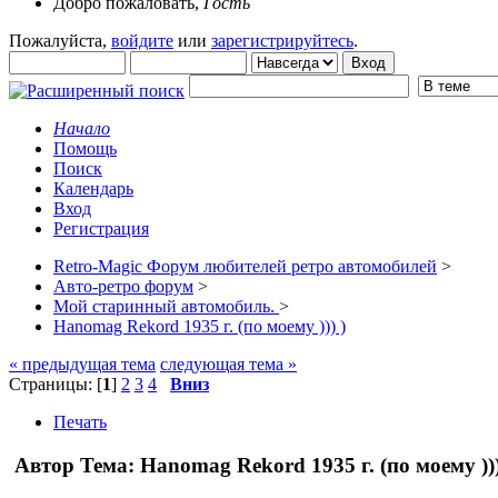
Добро пожаловать,
Гость
Пожалуйста,
войдите
или
зарегистрируйтесь
.
Начало
Помощь
Поиск
Календарь
Вход
Регистрация
Retro-Magic Форум любителей ретро автомобилей
>
Авто-ретро форум
>
Мой старинный автомобиль.
>
Hanomag Rekord 1935 г. (по моему ))) )
« предыдущая тема
следующая тема »
Страницы: [
1
]
2
3
4
Вниз
Печать
Автор
Тема: Hanomag Rekord 1935 г. (по моему ))