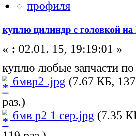
куплю цилиндр с головкой на
«
:
02.01. 15, 19:19:01 »
куплю любые запчасти по
бмвр2 .jpg
(7.67 КБ, 13
раз.)
бмв р2 1 сер.jpg
(7.35 К
119 раз.)