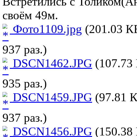
Встретились с Толиком(Ан
своём 49м.
Фото1109.jpg
(201.03 К
937 раз.)
DSCN1462.JPG
(107.73 
935 раз.)
DSCN1459.JPG
(97.81 К
937 раз.)
DSCN1456.JPG
(150.38 