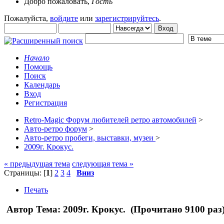
Добро пожаловать,
Гость
Пожалуйста,
войдите
или
зарегистрируйтесь
.
Начало
Помощь
Поиск
Календарь
Вход
Регистрация
Retro-Magic Форум любителей ретро автомобилей
>
Авто-ретро форум
>
Авто-ретро пробеги, выставки, музеи
>
2009г. Крокус.
« предыдущая тема
следующая тема »
Страницы: [
1
]
2
3
4
Вниз
Печать
Автор
Тема: 2009г. Крокус. (Прочитано 9100 раз