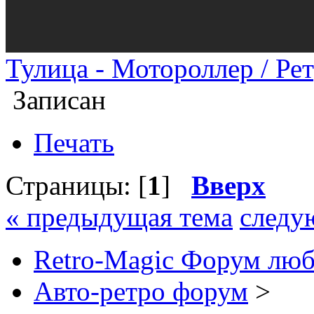
Тулица - Мотороллер / Рет
Записан
Печать
Страницы: [
1
]
Вверх
« предыдущая тема
следу
Retro-Magic Форум люб
Авто-ретро форум
>