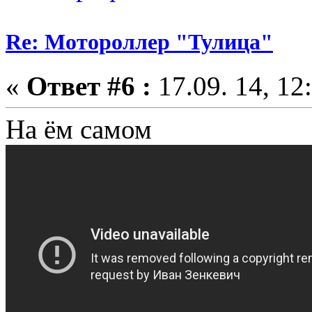
Re: Мотороллер "Тулица"
«
Ответ #6 :
17.09. 14, 12
На ём самом