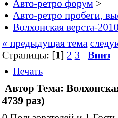
Авто-ретро форум
>
Авто-ретро пробеги, вы
Волхонская верста-201
« предыдущая тема
следу
Страницы: [
1
]
2
3
Вниз
Печать
Автор
Тема: Волхонска
4739 раз)
0 Пользователей и 1 Гость