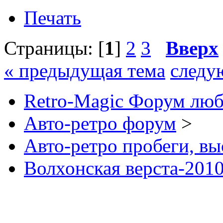
Печать
Страницы: [
1
]
2
3
Вверх
« предыдущая тема
следу
Retro-Magic Форум люб
Авто-ретро форум
>
Авто-ретро пробеги, вы
Волхонская верста-201