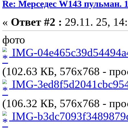
Re: Мерседес W143 пульман. 
«
Ответ #2 :
29.11. 25, 14
фото
IMG-04e465c39d54494a4
(102.63 КБ, 576x768 - про
IMG-3ed8f5d2041cbc954
(106.32 КБ, 576x768 - про
IMG-b3dc7093f3489879d