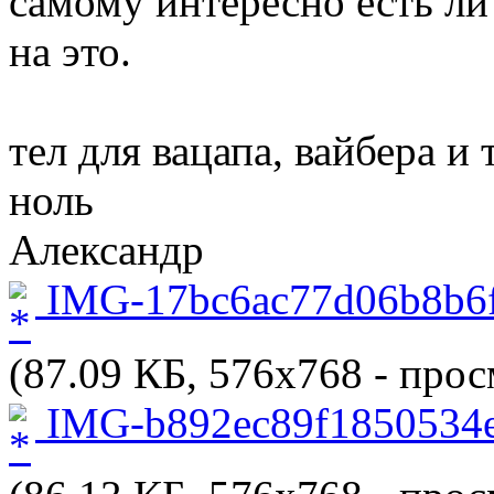
самому интересно есть ли
на это.
тел для вацапа, вайбера 
ноль
Александр
IMG-17bc6ac77d06b8b6f
(87.09 КБ, 576x768 - прос
IMG-b892ec89f1850534e