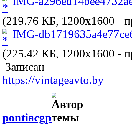
IMG-a296ed14bee4732ae
(219.76 КБ, 1200x1600 - п
IMG-db1719635a4e77ce6
(225.42 КБ, 1200x1600 - п
Записан
https://vintageavto.by
pontiacgp