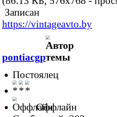
(86.13 КБ, 576x768 - прос
Записан
https://vintageavto.by
pontiacgp
Постоялец
Оффлайн