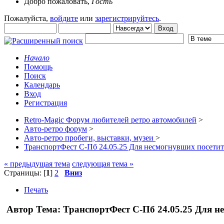
Добро пожаловать,
Гость
Пожалуйста,
войдите
или
зарегистрируйтесь
.
Начало
Помощь
Поиск
Календарь
Вход
Регистрация
Retro-Magic Форум любителей ретро автомобилей
>
Авто-ретро форум
>
Авто-ретро пробеги, выставки, музеи
>
ТранспортФест С-Пб 24.05.25 Для несмогнувших посетит
« предыдущая тема
следующая тема »
Страницы: [
1
]
2
Вниз
Печать
Автор
Тема: ТранспортФест С-Пб 24.05.25 Для н