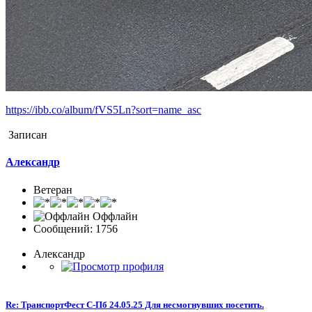
https://ibb.co/album/fVS5Ln?sort=name_asc
Записан
Александр
Ветеран
Оффлайн
Сообщений: 1756
Александр
Re: ТранспортФест С-Пб 24.05.25 Для несмогнувших посетить.