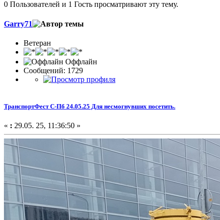
0 Пользователей и 1 Гость просматривают эту тему.
Garry71
Ветеран
Оффлайн
Сообщений: 1729
ТранспортФест С-Пб 24.05.25 Для несмогнувших посетить.
«
:
29.05. 25, 11:36:50 »