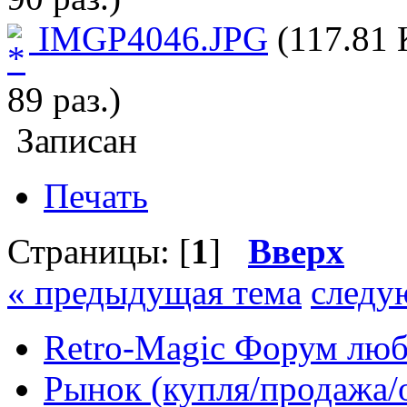
IMGP4046.JPG
(117.81 
89 раз.)
Записан
Печать
Страницы: [
1
]
Вверх
« предыдущая тема
следу
Retro-Magic Форум люб
Рынок (купля/продажа/