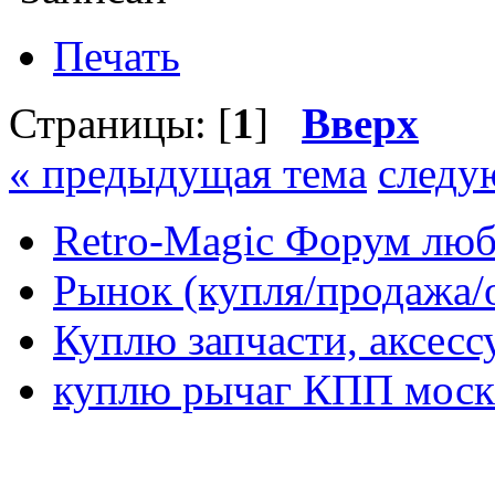
Печать
Страницы: [
1
]
Вверх
« предыдущая тема
следу
Retro-Magic Форум люб
Рынок (купля/продажа/
Куплю запчасти, аксес
куплю рычаг КПП москв