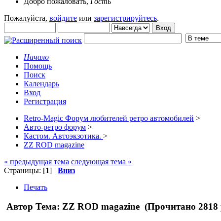
Добро пожаловать,
Гость
Пожалуйста,
войдите
или
зарегистрируйтесь
.
Начало
Помощь
Поиск
Календарь
Вход
Регистрация
Retro-Magic Форум любителей ретро автомобилей
>
Авто-ретро форум
>
Кастом. Автоэкзотика.
>
ZZ ROD magazine
« предыдущая тема
следующая тема »
Страницы: [
1
]
Вниз
Печать
Автор
Тема: ZZ ROD magazine (Прочитано 2818 