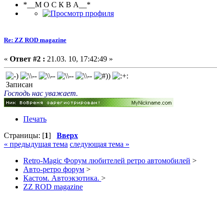
*__М О С К В А__*
Re: ZZ ROD magazine
«
Ответ #2 :
21.03. 10, 17:42:49 »
Записан
Господь нас уважает.
Печать
Страницы: [
1
]
Вверх
« предыдущая тема
следующая тема »
Retro-Magic Форум любителей ретро автомобилей
>
Авто-ретро форум
>
Кастом. Автоэкзотика.
>
ZZ ROD magazine