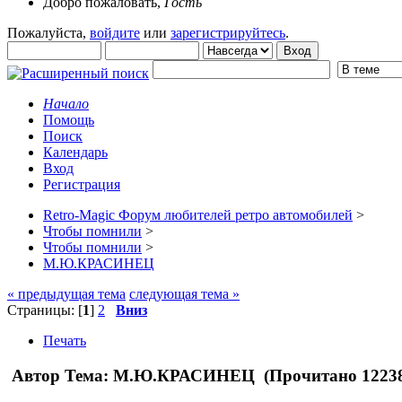
Добро пожаловать,
Гость
Пожалуйста,
войдите
или
зарегистрируйтесь
.
Начало
Помощь
Поиск
Календарь
Вход
Регистрация
Retro-Magic Форум любителей ретро автомобилей
>
Чтобы помнили
>
Чтобы помнили
>
М.Ю.КРАСИНЕЦ
« предыдущая тема
следующая тема »
Страницы: [
1
]
2
Вниз
Печать
Автор
Тема: М.Ю.КРАСИНЕЦ (Прочитано 12238