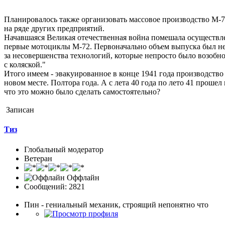
Планировалось также организовать массовое производство М-7
на ряде других предприятий.
Начавшаяся Великая отечественная война помешала осуществле
первые мотоциклы М-72. Первоначально объем выпуска был неве
за несовершенства технологий, которые непросто было возобн
с коляской."
Итого имеем - эвакуированное в конце 1941 года производств
новом месте. Полтора года. А с лета 40 года по лето 41 проше
что это можно было сделать самостоятельно?
Записан
Тиз
Глобальный модератор
Ветеран
Оффлайн
Сообщений: 2821
Пин - гениальный механик, строящий непонятно что