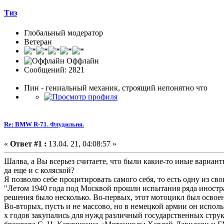
Тиз
Глобальный модератор
Ветеран
Оффлайн
Сообщений: 2821
Пин - гениальный механик, строящий непонятно что
Re: BMW R-71. Флудильня.
«
Ответ #1 :
13.04. 21, 04:08:57 »
Шалва, а Вы всерьез считаете, что были какие-то иные вариан
да еще и с коляской?
Я позволю себе процитировать самого себя, то есть одну из св
"Летом 1940 года под Москвой прошли испытания ряда иност
решения было несколько. Во-первых, этот мотоцикл был освоен
Во-вторых, пусть и не массово, но в немецкой армии он испол
х годов закупались для нужд различный государственных струк