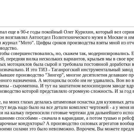
пал еще в 90-е годы покойный Олег Курихин, который вел сери
н возглавлял Автоотдел Политехнического музея в Москве и им
 журнал "Мото". Цифры сроков производства взяты мной из отч
водство.
обы совершенствовались, но, скажем так, модернизировались. 
ей, передняя вилка нескольких вариантов, крыльев мы в свое вре
енных мотоциклов была сырой и требовала постоянной доработки
о изначально. И это ТИЗ - Таганрогский инструментальный зав
 бывшее производство "Зингер", многие десятилетия делавшее 
ного назначения. А мотоциклы особо им не удавались. Вон во в
ошены - сыромятина. И тут на заштатном велосипедном заводе вд
изводство которой представляло огромную сложность. И за год в
, на моих глазах делалась штамповая оснастка для кузовных дет
тут ведь надо было на все детали комплект чертежей - а у меня
и на кальку переносили готовые чертежи для дальнейшего исполь
дашними способами - сначала в карандаше, а потом тушью и рейсф
арочные кондукторы? А производство силовых агрегатов вообще 
 своими силами это было невозможно. Впрочем, Вы можете предл