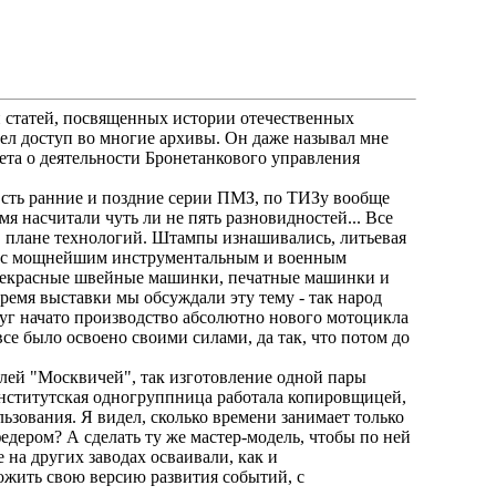
и статей, посвященных истории отечественных
ел доступ во многие архивы. Он даже называл мне
ета о деятельности Бронетанкового управления
Есть ранние и поздние серии ПМЗ, по ТИЗу вообще
мя насчитали чуть ли не пять разновидностей... Все
 в плане технологий. Штампы изнашивались, литьевая
од с мощнейшим инструментальным и военным
прекрасные швейные машинки, печатные машинки и
ремя выставки мы обсуждали эту тему - так народ
руг начато производство абсолютно нового мотоцикла
се было освоено своими силами, да так, что потом до
алей "Москвичей", так изготовление одной пары
 институтская одногруппница работала копировщицей,
зования. Я видел, сколько времени занимает только
едером? А сделать ту же мастер-модель, чтобы по ней
на других заводах осваивали, как и
ожить свою версию развития событий, с