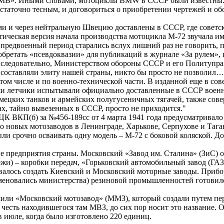
В». Иными словами, мотоциклы ВМW в СССР были известны. Ну
таточно тесным, и договориться о приобретении чертежей и об
 и через нейтральную Швецию доставлены в СССР, где советск
тическая версия начала производства мотоцикла М-72 звучала 
редвоенный период старались вслух лишний раз не говорить, 
бретать «псевдоквазии» для публикаций в журнале «За рулем»,
 следовательно, Министерством обороны СССР и его Политуправ
 составляли элиту нашей страны, никто бы просто не позволил…
том числе и по военно-технической части. В изданной еще в сов
аши летчики испытывали официально доставленные в СССР военн
мецких танков и армейских полугусеничных тягачей, также со
ах, тайно вывезенных в СССР, просто не приходится."
 ВКП(б) за №456-189сс от 4 марта 1941 года предусматривало
 новых мотозаводов в Ленинграде, Харькове, Серпухове и Тага
и срочно осваивать одну модель – М-72 с боковой коляской. До
 предприятия страны. Московский «Завод им. Сталина» (ЗиС) о
и) – коробки передач, «Горьковский автомобильный завод (ГАЗ
овалось создать Киевский и Московский моторные заводы. Приб
 именовались министерства) резиновой промышленностей готови
или «Московский мотозавод» (ММЗ), который создали путем пе
 в честь находившегося там МВЗ, до сих пор носит это название.
в июле, когда было изготовлено 220 единиц.