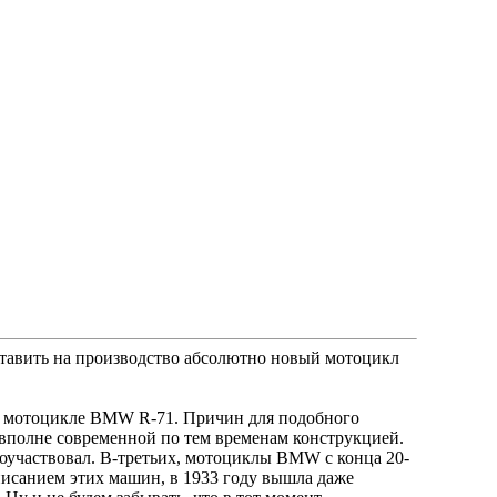
оставить на производство абсолютно новый мотоцикл
а мотоцикле ВМW R-71. Причин для подобного
я вполне современной по тем временам конструкцией.
поучаствовал. В-третьих, мотоциклы ВМW с конца 20-
писанием этих машин, в 1933 году вышла даже