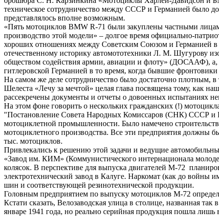
брошюра С. Н. Карзинкина «Мотоциклы Харлей-Давидсон и БМ
техническое сотрудничество между СССР и Германией было дос
представлялось вполне возможным.
«Пять мотоциклов ВМW R-71 были закуплены частными лицами
производство этой модели» – долгое время официально-патрио
хороших отношениях между Советским Союзом и Германией в п
отечественному историку автомототехники Л. М. Шугурову изо
обществом содействия армии, авиации и флоту» (ДОСААФ), а,
гитлеровской Германией в то время, когда бывшие фронтовики
На самом же деле сотрудничество было достаточно плотным, в 
Шелеста «Лечу за мечтой» целая глава посвящена тому, как н
рассекречены документы и отчеты о довоенных испытаниях не
На этом фоне говорить о нескольких гражданских (!) мотоцикл
"Постановление Совета Народных Комиссаров (СНК) СССР и ЦК
мотоциклетной промышленности. Было намечено строительство
мотоциклетного производства. Все эти предприятия должны был
тыс. мотоциклов.
Привлекались к решению этой задачи и ведущие автомобильные
«Завод им. КИМ» (Коммунистического интернационала молодеж
колясок. В перспективе для выпуска двигателей М-72 планир
электротехнический завод в Калуге. Наркомат (как до войны
шин и соответствующей резинотехнической продукции.
Головным предприятием по выпуску мотоциклов М-72 определ
Кстати сказать, Велозаводская улица в столице, названная так
январе 1941 года, но реально серийная продукция пошла лишь 