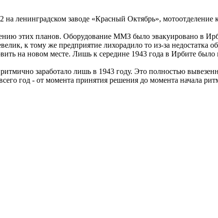
2 на ленинградском заводе «Красный Октябрь», мотоотделение к
нию этих планов. Оборудование ММЗ было эвакуировано в Ирбит
лик, к тому же предприятие лихорадило то из-за недостатка обо
овить на новом месте. Лишь к середине 1943 года в Ирбите был
о ритмично заработало лишь в 1943 году. Это полностью вывез
л всего год - от момента принятия решения до момента начала р