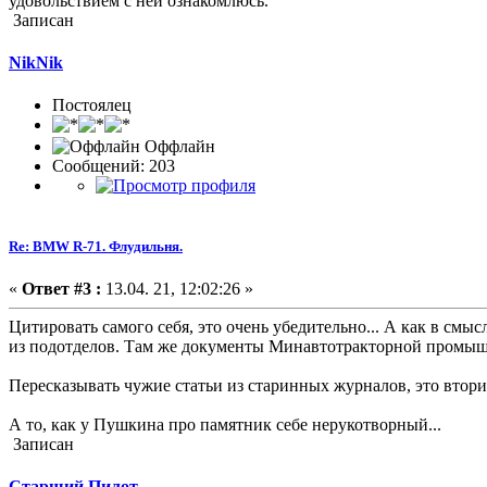
удовольствием с ней ознакомлюсь.
Записан
NikNik
Постоялец
Оффлайн
Сообщений: 203
Re: BMW R-71. Флудильня.
«
Ответ #3 :
13.04. 21, 12:02:26 »
Цитировать самого себя, это очень убедительно... А как в с
из подотделов. Там же документы Минавтотракторной промышл
Пересказывать чужие статьи из старинных журналов, это втори
А то, как у Пушкина про памятник себе нерукотворный...
Записан
Старший Пилот