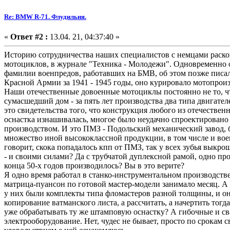
Re: BMW R-71. Флудильня.
«
Ответ #2 :
13.04. 21, 04:37:40 »
Историю сотрудничества наших специалистов с немцами раско
мотоциклов, в журнале "Техника - Молодежи". Одновременно о
фамилии военпредов, работавших на БМВ, об этом позже писал
Красной Армии за 1941 - 1945 годы, оно курировало мотопроиз
Наши отечественные довоенные мотоциклы постоянно не то, чт
сумасшедший дом - за пять лет производства два типа двигател
это свидетельства того, что конструкция любого из отечеств
оснастка изнашивалась, многое было неудачно спроектирован
производством. И это ПМЗ - Подольский механический завод,
множество иной высококлассной продукции, в том числе и воен
говорит, скока попадалось кпп от ПМЗ, так у всех зубья выкр
- и своими силами? Да с трубчатой дуплексной рамой, одно про
конца 50-х годов производилось? Вы в это верите?
Я одно время работал в станко-инструментальном производстве
матрица-пуансон по готовой мастер-модели занимало месяц. А 
у них были комплекты типа фломастеров разной толщины, и он
копирование ватманского листа, а рассчитать, а начертить тог
уже обрабатывать ту же штамповую оснастку? А гибочные и св
электрооборудование. Нет, чудес не бывает, просто по срокам