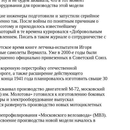
 и не будем забывать, что в тот момент
орудования для производства этой модели
ие инженеры подготовили и запустили серийное
именно так. После войны по понятным причинам о
поэтому и приходилось известнейшему
 который в те времена курировался «Добровольным
лением. Писать в таком журнале о сотрудничестве с
етское время книге летчика-испытателя Игоря
ые самолеты Вермахта. Уже в 2000-е годы были
вершенно официально привезенных в Советский Союз.
 коренную перестройку отечественной
нроге, а также расширение действующего
 конца 1941 года планировалось изготовить свыше 30
сваивал производство двигателей М-72, московский
) им. Молотова» готовился к изготовлению боковых
оры и электрооборудование выпускал
лся развернуть производство новых мотоциклетных
репрофилирования «Московского велозавода» (МВЗ).
 Освоение производства новой модели началось в