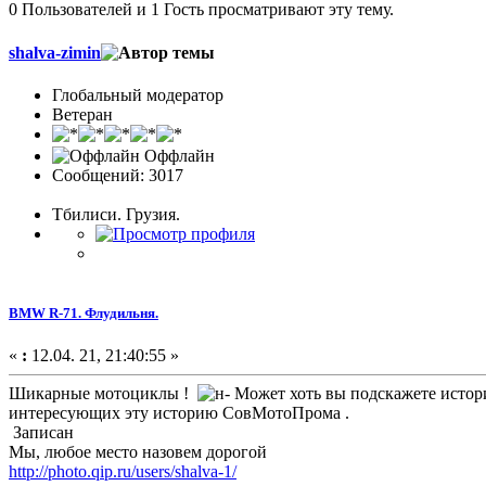
0 Пользователей и 1 Гость просматривают эту тему.
shalva-zimin
Глобальный модератор
Ветеран
Оффлайн
Сообщений: 3017
Тбилиси. Грузия.
BMW R-71. Флудильня.
«
:
12.04. 21, 21:40:55 »
Шикарные мотоциклы !
Может хоть вы подскажете истор
интересующих эту историю СовМотоПрома .
Записан
Мы, любое место назовем дорогой
http://photo.qip.ru/users/shalva-1/