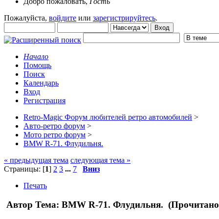
Добро пожаловать,
Гость
Пожалуйста,
войдите
или
зарегистрируйтесь
.
Начало
Помощь
Поиск
Календарь
Вход
Регистрация
Retro-Magic Форум любителей ретро автомобилей
>
Авто-ретро форум
>
Мото ретро форум
>
BMW R-71. Флудильня.
« предыдущая тема
следующая тема »
Страницы: [
1
]
2
3
...
7
Вниз
Печать
Автор
Тема: BMW R-71. Флудильня. (Прочитано 