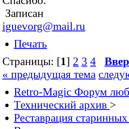
Спасибо.
Записан
iguevorg@mail.ru
Печать
Страницы: [
1
]
2
3
4
Ввер
« предыдущая тема
следу
Retro-Magic Форум люб
Технический архив
>
Реставрация старинных