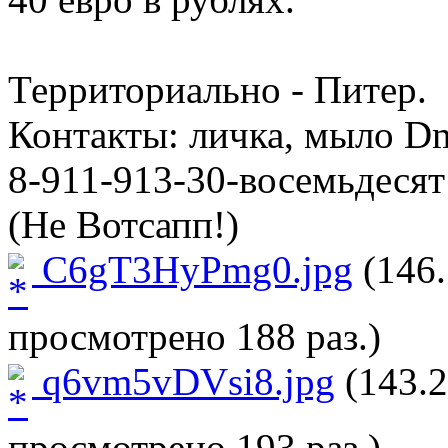
Территориально - Питер.
Контакты: личка, мыло Dm
8-911-913-30-восемьдесят
(Не Вотсапп!)
C6gT3HyPmg0.jpg
(146.
просмотрено 188 раз.)
q6vm5vDVsi8.jpg
(143.2
просмотрено 193 раз.)