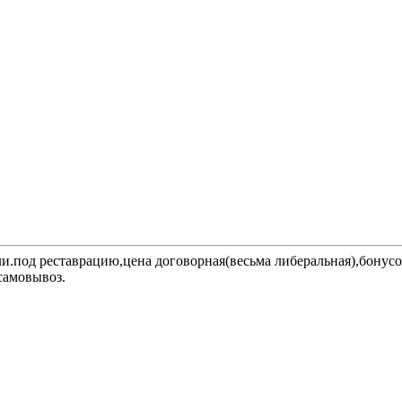
мли.под реставрацию,цена договорная(весьма либеральная),бонус
 самовывоз.