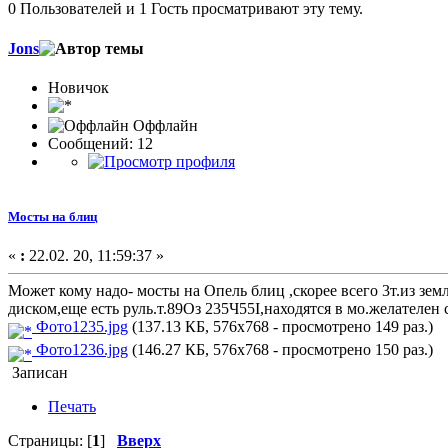
0 Пользователей и 1 Гость просматривают эту тему.
Jons
Новичок
Оффлайн
Сообщений: 12
Мосты на блиц
«
:
22.02. 20, 11:59:37 »
Может кому надо- мосты на Опель блиц ,скорее всего 3т.из зе
диском,еще есть руль.т.89Оз 235Ч55I,находятся в мо.желателен
Фото1235.jpg
(137.13 КБ, 576x768 - просмотрено 149 раз.)
Фото1236.jpg
(146.27 КБ, 576x768 - просмотрено 150 раз.)
Записан
Печать
Страницы: [
1
]
Вверх