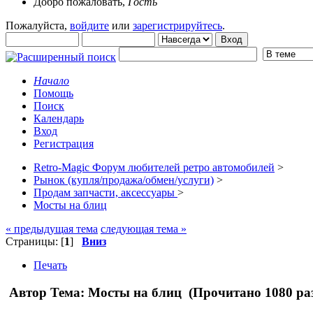
Добро пожаловать,
Гость
Пожалуйста,
войдите
или
зарегистрируйтесь
.
Начало
Помощь
Поиск
Календарь
Вход
Регистрация
Retro-Magic Форум любителей ретро автомобилей
>
Рынок (купля/продажа/обмен/услуги)
>
Продам запчасти, аксессуары
>
Мосты на блиц
« предыдущая тема
следующая тема »
Страницы: [
1
]
Вниз
Печать
Автор
Тема: Мосты на блиц (Прочитано 1080 ра