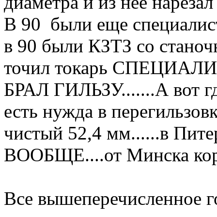
диаметра и из неё нарезал 
В 90 были еще специали
в 90 были КЗТЗ со стано
точил токарь СПЕЦИАЛ
БРАЛ ГИЛЬЗУ.......А вот 
есть нужда в перегильзов
чистый 52,4 мм......в Пит
ВООБЩЕ....от Минска коро
Все вышеперечисленное го