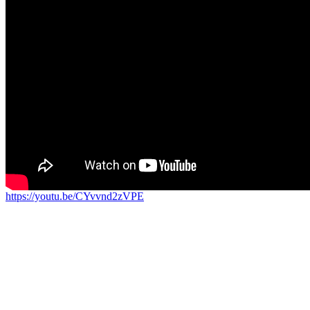
https://youtu.be/CYvvnd2zVPE