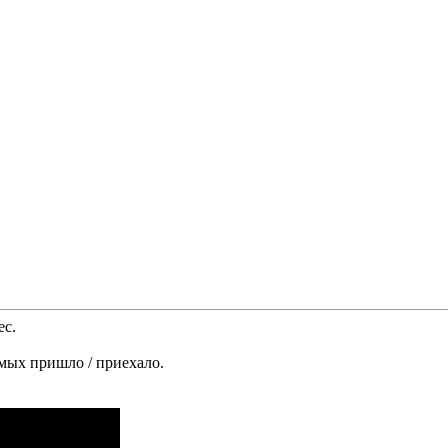
ес.
омых пришло / приехало.