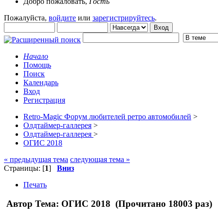
Добро пожаловать,
Гость
Пожалуйста,
войдите
или
зарегистрируйтесь
.
Начало
Помощь
Поиск
Календарь
Вход
Регистрация
Retro-Magic Форум любителей ретро автомобилей
>
Олдтаймер-галлерея
>
Олдтаймер-галлерея
>
ОГИС 2018
« предыдущая тема
следующая тема »
Страницы: [
1
]
Вниз
Печать
Автор
Тема: ОГИС 2018 (Прочитано 18003 раз)