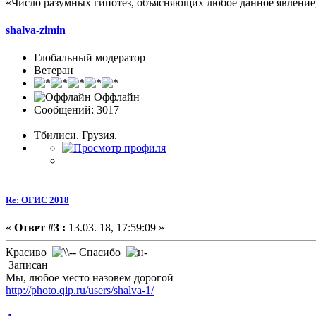
«Число разумных гипотез, объясняющих любое данное явление,
shalva-zimin
Глобальный модератор
Ветеран
Оффлайн
Сообщений: 3017
Тбилиси. Грузия.
Re: ОГИС 2018
«
Ответ #3 :
13.03. 18, 17:59:09 »
Красиво
Спасибо
Записан
Мы, любое место назовем дорогой
http://photo.qip.ru/users/shalva-1/