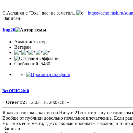
С.Асланян с "Эха" вас не заметил..
https://echo.msk.ru/so
Записан
Img26
Администратор
Ветеран
Оффлайн
Сообщений: 5480
Re: ОГИС 2018
«
Ответ #2 :
12.03. 18, 20:07:35 »
Я как-то слышал, как он на Ниву и 21ю катил... ну не слишком 
Вообще от публики довольно печальное впечатление. Если рань
Но - хоть есть место, где со своими пообщаться можно, а то по 
Записан