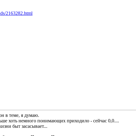
unds/2163282.html
он в теме, я думаю.
ше хоть немного понимающих приходило - сейчас 0,0....
жизни быт засасывает...