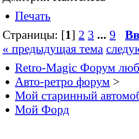
Печать
Страницы: [
1
]
2
3
...
9
Вв
« предыдущая тема
следу
Retro-Magic Форум люб
Авто-ретро форум
>
Мой старинный автомо
Мой Форд