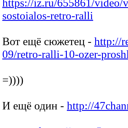
https://iz.ru/655861/video/v
sostoialos-retro-ralli
Вот ещё сюжетец -
http://
09/retro-ralli-10-ozer-pros
=))))
И ещё один -
http://47chan