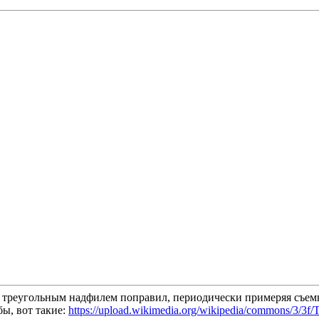
ым треугольным надфилем поправил, периодически примеряя съем
ы, вот такие:
https://upload.wikimedia.org/wikipedia/commons/3/3f/T