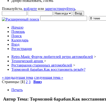
Добро пожаловать,
Гость
Пожалуйста,
войдите
или
зарегистрируйтесь
.
Начало
Помощь
Поиск
Календарь
Вход
Регистрация
Retro-Magic Форум любителей ретро автомобилей
>
Технический архив
>
Реставрация старинных автомобилей
>
Тормозной барабан.Как восстановить резьбу?
« предыдущая тема
следующая тема »
Страницы: [
1
]
2
3
Вниз
Печать
Автор
Тема: Тормозной барабан.Как восстановит