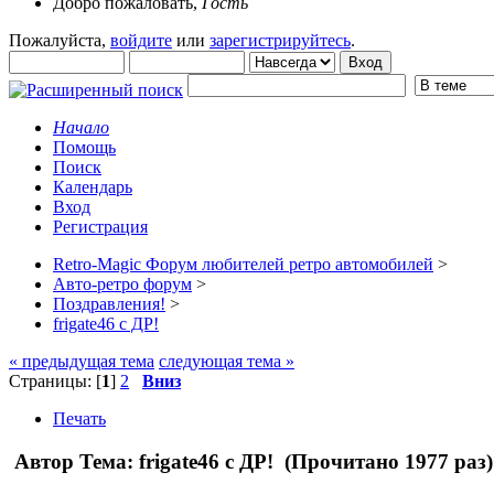
Добро пожаловать,
Гость
Пожалуйста,
войдите
или
зарегистрируйтесь
.
Начало
Помощь
Поиск
Календарь
Вход
Регистрация
Retro-Magic Форум любителей ретро автомобилей
>
Авто-ретро форум
>
Поздравления!
>
frigate46 с ДР!
« предыдущая тема
следующая тема »
Страницы: [
1
]
2
Вниз
Печать
Автор
Тема: frigate46 с ДР! (Прочитано 1977 раз)