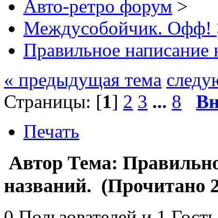
Авто-ретро форум
>
Междусобойчик. Офф!
Правильное написание 
« предыдущая тема
следу
Страницы: [
1
]
2
3
...
8
Вн
Печать
Автор
Тема: Правильно
названий. (Прочитано 2
0 Пользователей и 1 Гость