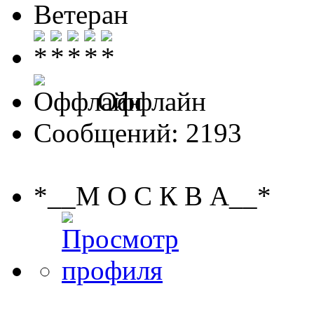
Ветеран
Оффлайн
Сообщений: 2193
*__М О С К В А__*