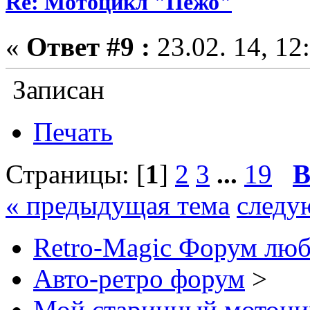
Re: Мотоцикл "Пежо"
«
Ответ #9 :
23.02. 14, 12
Записан
Печать
Страницы: [
1
]
2
3
...
19
В
« предыдущая тема
следу
Retro-Magic Форум люб
Авто-ретро форум
>
Мой старинный мотоци