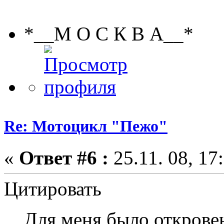
*__М О С К В А__*
Re: Мотоцикл "Пежо"
«
Ответ #6 :
25.11. 08, 17
Цитировать
Для меня было открове