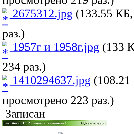
2675312.jpg
(133.55 КБ,
раз.)
1957г и 1958г.jpg
(133 К
234 раз.)
1410294637.jpg
(108.21 
просмотрено 223 раз.)
Записан