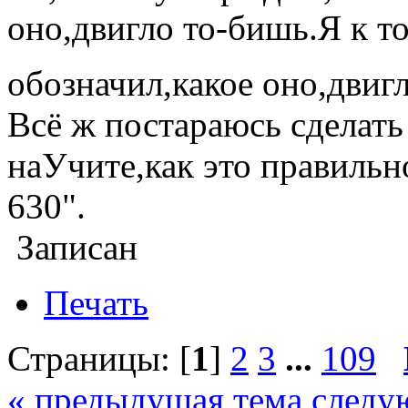
оно,двигло то-бишь.Я к т
обозначил,какое оно,двиг
Всё ж постараюсь сделат
наУчите,как это правильн
630".
Записан
Печать
Страницы: [
1
]
2
3
...
109
« предыдущая тема
следу